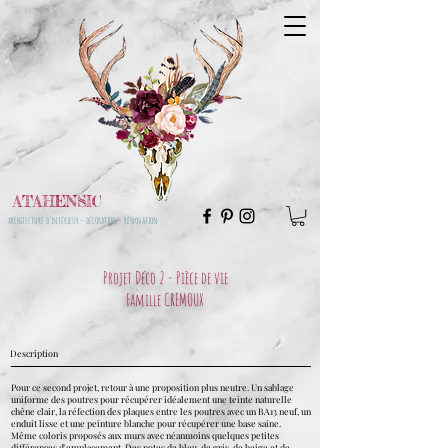
ATAHENSIC
architecture d'intérieur - décoration - rénovation
Projet Déco 2 - Pièce de vie
Famille CREMOUX
Description
Pour ce second projet, retour à une proposition plus neutre. Un sablage
uniforme des poutres pour récupérer idéalement une teinte naturelle
chêne clair, la réfection des plaques entre les poutres avec un BA13 neuf, un
enduit lisse et une peinture blanche pour récupérer une base saine.
Même coloris proposés aux murs avec néanmoins quelques petites
différences d'emplacement. Des notes de bleu, de gris, de beige et de