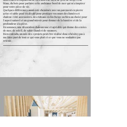
blanc, du bois pour parfaire cette ambiance bord de mer qui m'a inspirer
pour votre pièce de vie.
Quelques différences aussi coté cheminée avec un parement en pierre
grise et sable posé en décalé pour protéger vos murs des fumées et
chaleur. Côté accessoires, des rideaux en lin (beige ou bleu au choix) pour
l'aspect naturel et un grand miroir pour donner de la lumière et de la
profondeur à la pièce.
En sommes, une décoration chaleureuse et agréable qui donne des envies
de mer, de soleil, de sable chaud et de vacances.
Bien entendu, un mix des 2 projets peut être réalisé donc n'hésitez pas à
me faire part de tout ce qui vous plait et ce que vous ne souhaitez pas
retenir.