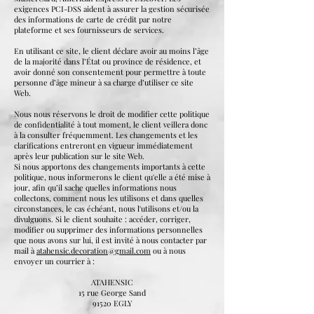
exigences PCI-DSS aident à assurer la gestion sécurisée
des informations de carte de crédit par notre
plateforme et ses fournisseurs de services.
En utilisant ce site, le client déclare avoir au moins l’âge
de la majorité dans l’État ou province de résidence, et
avoir donné son consentement pour permettre à toute
personne d’âge mineur à sa charge d’utiliser ce site
Web.
Nous nous réservons le droit de modifier cette politique
de confidentialité à tout moment, le client veillera donc
à la consulter fréquemment. Les changements et les
clarifications entreront en vigueur immédiatement
après leur publication sur le site Web.
Si nous apportons des changements importants à cette
politique, nous informerons le client qu'elle a été mise à
jour, afin qu’il sache quelles informations nous
collectons, comment nous les utilisons et dans quelles
circonstances, le cas échéant, nous l'utilisons et/ou la
divulguons. Si le client souhaite : accéder, corriger,
modifier ou supprimer des informations personnelles
que nous avons sur lui, il est invité à nous contacter par
mail à
atahensic.decoration@gmail.com
ou à nous
envoyer un courrier à :
ATAHENSIC
15 rue George Sand
91520 EGLY