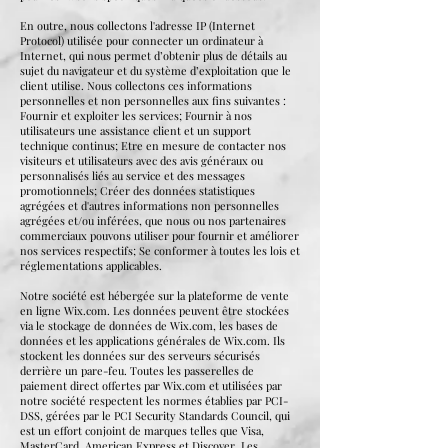
En outre, nous collectons l'adresse IP (Internet
Protocol) utilisée pour connecter un ordinateur à
Internet, qui nous permet d’obtenir plus de détails au
sujet du navigateur et du système d’exploitation que le
client utilise. Nous collectons ces informations
personnelles et non personnelles aux fins suivantes :
Fournir et exploiter les services; Fournir à nos
utilisateurs une assistance client et un support
technique continus; Etre en mesure de contacter nos
visiteurs et utilisateurs avec des avis généraux ou
personnalisés liés au service et des messages
promotionnels; Créer des données statistiques
agrégées et d'autres informations non personnelles
agrégées et/ou inférées, que nous ou nos partenaires
commerciaux pouvons utiliser pour fournir et améliorer
nos services respectifs; Se conformer à toutes les lois et
réglementations applicables.
Notre société est hébergée sur la plateforme de vente
en ligne Wix.com. Les données peuvent être stockées
via le stockage de données de Wix.com, les bases de
données et les applications générales de Wix.com. Ils
stockent les données sur des serveurs sécurisés
derrière un pare-feu. Toutes les passerelles de
paiement direct offertes par Wix.com et utilisées par
notre société respectent les normes établies par PCI-
DSS, gérées par le PCI Security Standards Council, qui
est un effort conjoint de marques telles que Visa,
MasterCard, American Express et Discover. Les