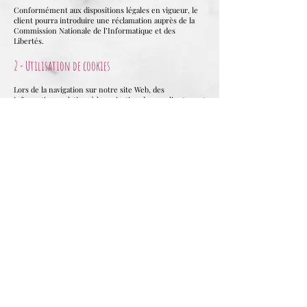
Conformément aux dispositions légales en vigueur, le
client pourra introduire une réclamation auprès de la
Commission Nationale de l’Informatique et des
Libertés.
2 - Utilisation de cookies
Lors de la navigation sur notre site Web, des
informations relatives à la navigation de nos clients sont
susceptibles d’être enregistrées par l’intermédiaire de
fichiers appelés « cookies », installés sur leur terminal
(ordinateur, smartphone, tablette, etc.).
L’attention du client est portée sur le fait que ces
cookies ne sont pas des fichiers malveillants. Ils
permettent d’enregistrer certaines informations qui
peuvent être utilisées par nos clients lors de leurs
prochaines visites sur notre site Web. La plupart des
cookies que nous utilisons sont destinés à permettre ou
à faciliter la navigation client, et sont donc nécessaires
au fonctionnement de notre boutique en ligne. Lors
d’une première visite sur notre site Web, le client devra
donner son autorisation pour l’installation de ces
cookies. Il pourra manifester son consentement ou
s’opposer à leurs utilisations en paramétrant son
dispositif de connexion de manière appropriée.
Toutefois, la société Atahensic souhaite attirer
l’attention du client sur le fait que bloquer ou supprimer
ces cookies peut entraîner des effets négatifs sur la
qualité de navigation sur notre site Web.